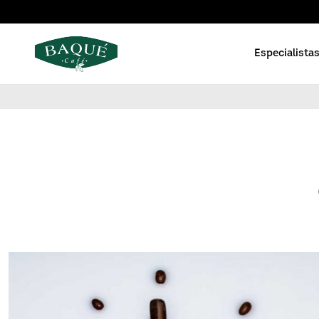
Especialistas
Orgánico
Cápsulas d
Reserva privada
Cápsulas 
En grano
Café orgán
Gama básica
Café Molid
Cápsulas Blue Barista
Café Solub
Solubles