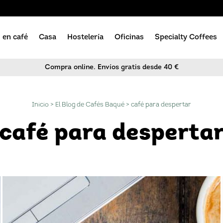
 en café
Casa
Hostelería
Oficinas
Specialty Coffees
Compra online. Envíos gratis desde 40 €
Bebidas de verano
e café
Solubles
Solubles
Cacaos
Pro
Endulzantes
Inicio
>
El Blog de Cafés Baqué
>
café para despertar
Compostables
Orgánicas
Orgánicas
Amenities
Dulces
ico
Piramidales
Piramidales
Endulzantes
café para desperta
Accesorios
o y en Grano
Básicas
Básicas
le