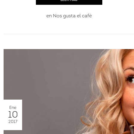
en
Nos gusta el café
Ene
10
2017