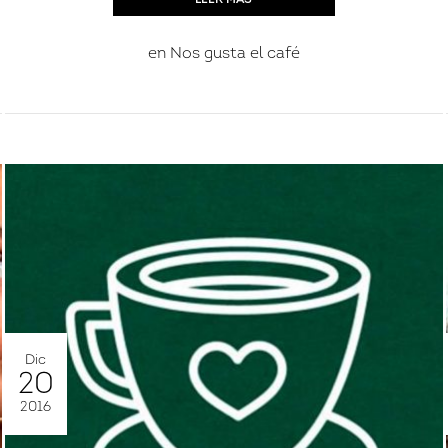
en
Nos gusta el café
Iniciar sesión
Iniciar sesión
Dic
Recordar contraseña
20
¿No eres miembro?
Crear una cuenta
.
2016