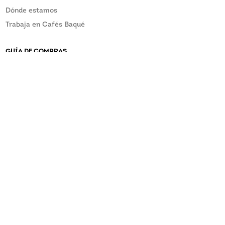
Dónde estamos
Trabaja en Cafés Baqué
GUÍA DE COMPRAS
Asistencia Postventa
Términos y condiciones
¿TIENES UN PROBLEMA?
CONTACTA CON CAFÉS BAQUÉ
baque@baque.com
946 215 610
Canal del informante Ley 2/2023
CONECTA CON CAFÉS BAQUÉ