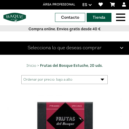
ES
ÁREA PROFESIONAL
Contacto
Tienda
Compra online. Envíos gratis desde 40 €
Selecciona lo que deseas comprar
Café en grano
Inicio
>
Frutas del Bosque Estuche, 20 uds.
Café molido
Cápsulas de café
Cápsulas Aluminio Compatibles con Nespresso®
Cápsulas Compostables compatibles Nespresso®
Cápsulas compatibles Dolce Gusto®
Specialty Coffees
Café orgánico