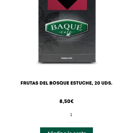
Solubles
Tés & infusiones
Solubles
Piramidales
Básicas
Orgánicas
Cacaos
Cacao soluble
Cápsulas compatibles Dolce Gusto®
FRUTAS DEL BOSQUE ESTUCHE, 20 UDS.
Bebidas de verano
Amenities
8,50
€
Endulzantes
Iniciar sesión
Cantidad
Cafeteras y accesorios
Moccamaster