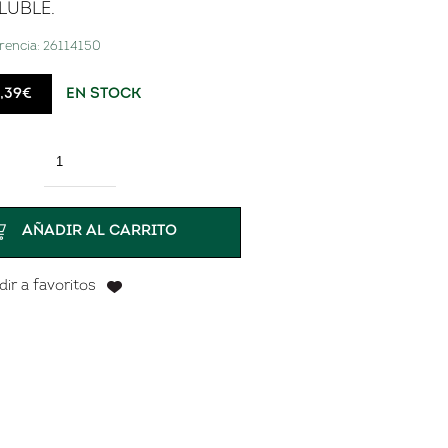
LUBLE.
rencia:
26114150
,39
€
EN STOCK
tidad
AÑADIR AL CARRITO
ir a favoritos