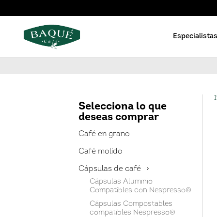
Especialistas
Orgánico
Cápsulas d
I
Reserva privada
Cápsulas 
Selecciona lo que
deseas comprar
En grano
Café orgán
Gama básica
Café Molid
Café en grano
Cápsulas Blue Barista
Café Solub
Café molido
Solubles
Cápsulas de café
Cápsulas Aluminio
Compatibles con Nespresso®
Cápsulas Compostables
compatibles Nespresso®