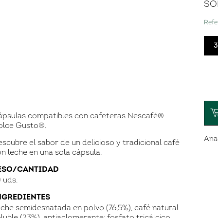
SO
Refe
3
Can
ápsulas compatibles con cafeteras Nescafé®
olce Gusto®.
Añad
scubre el sabor de un delicioso y tradicional café
n leche en una sola cápsula.
ESO/CANTIDAD
 uds.
NGREDIENTES
che semidesnatada en polvo (76,5%), café natural