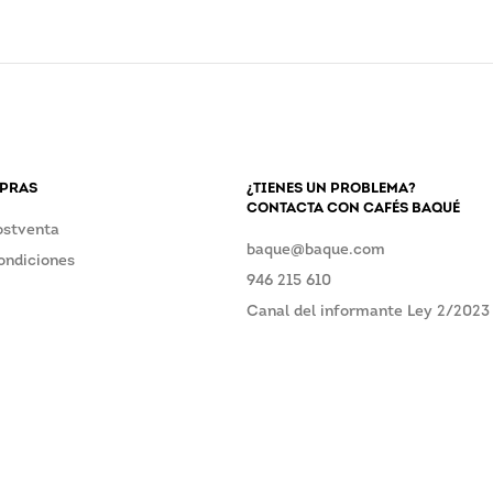
MPRAS
¿TIENES UN PROBLEMA?
CONTACTA CON CAFÉS BAQUÉ
ostventa
baque@baque.com
ondiciones
946 215 610
Canal del informante Ley 2/2023
reta, Bizkaia
Tel. 946 215 610