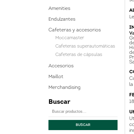
so
Amenities
A
Le
Endulzantes
I
Cafeteras y accesorios
Va
Moccamaster
Gr
de
Cafeteras superautomáticas
H
de
Cafeteras de cápsulas
Pr
Sa
Accesorios
C
Maillot
Co
la
Merchandising
F
Buscar
1
Buscar
U
por:
Ut
co
BUSCAR
in