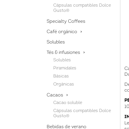
Cápsulas compatibles Dolce
Gusto®
Specialty Coffees
Café orgánico
Solubles
Tés & infusiones
Solubles
Piramidales
C
D
Básicas
Orgánicas
De
co
Cacaos
P
Cacao soluble
10
Cápsulas compatibles Dolce
Gusto®
I
Le
Bebidas de verano