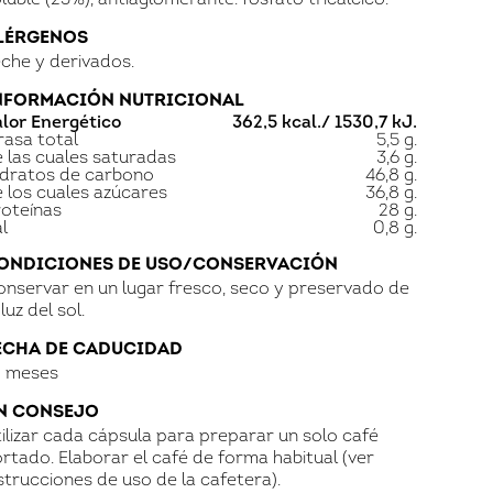
luble (23%), antiaglomerante: fosfato tricálcico.
LÉRGENOS
che y derivados.
NFORMACIÓN NUTRICIONAL
lor Energético
362,5 kcal./ 1530,7 kJ.
asa total
5,5 g.
 las cuales saturadas
3,6 g.
idratos de carbono
46,8 g.
 los cuales azúcares
36,8 g.
oteínas
28 g.
l
0,8 g.
ONDICIONES DE USO/CONSERVACIÓN
nservar en un lugar fresco, seco y preservado de
Iniciar sesión
 luz del sol.
ECHA DE CADUCIDAD
8 meses
N CONSEJO
ilizar cada cápsula para preparar un solo café
rtado. Elaborar el café de forma habitual (ver
strucciones de uso de la cafetera).