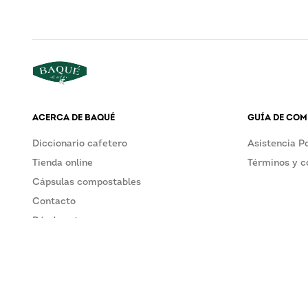
ACERCA DE BAQUÉ
GUÍA DE CO
Diccionario cafetero
Asistencia P
Tienda online
Términos y c
Cápsulas compostables
Contacto
Dónde estamos
Trabaja en Cafés Baqué
Polígono Industrial Santa Apolonia U.A.I. 2-2, 48215 Iur