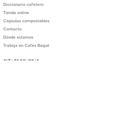
Diccionario cafetero
Tienda online
Cápsulas compostables
Contacto
Dónde estamos
Trabaja en Cafés Baqué
GUÍA DE COMPRAS
Asistencia Postventa
Términos y condiciones
¿TIENES UN PROBLEMA?
CONTACTA CON CAFÉS BAQUÉ
baque@baque.com
946 215 610
Canal del informante Ley 2/2023