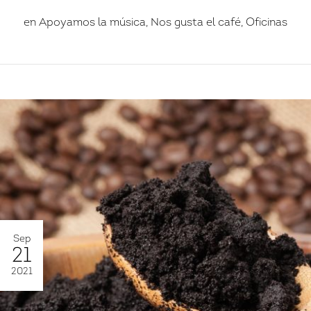
en
Apoyamos la música
,
Nos gusta el café
,
Oficinas
Iniciar sesión
Recordar contraseña
¿No eres miembro?
Crear una cuenta
.
Sep
21
2021