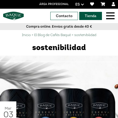
ES
ÁREA PROFESIONAL
Contacto
Tienda
Compra online. Envíos gratis desde 40 €
Inicio
>
El Blog de Cafés Baqué
>
sostenibilidad
sostenibilidad
Mar
03