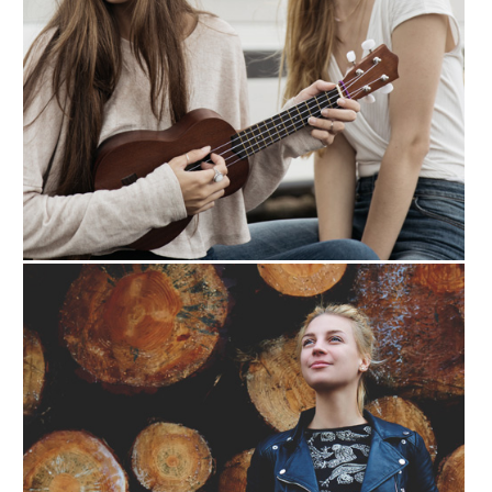
Hasi saioa
Hasi saioa
Pasahitza berreskuratu
Ez zara kide?
Kontu bat sortu
.