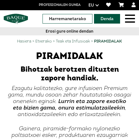
EU
PROFESIONALEN GUNEA
Harremanetarako
Denda
Erosi gure online dendan
Hasiera
>
Etxerako
>
Teak eta Infusioak
>
PIRAMIDALAK
PIRAMIDALAK
Bihotzak berotzen dituzten
zapore handiak.
Ezagutu kalitatezko, gure infusioen Premium
gama, mundu osoan zehar hautatutako osagai
onenekin eginak.
Lurrin eta zapore exotiko
eta bizien gama, onura estimulatzaileekin
,
antioxidatzaileekin edo erlaxatzaileekin.
Gainera, piramide-formako nylonezko
poltsatxoei esker, produktuaren ezaugarriak