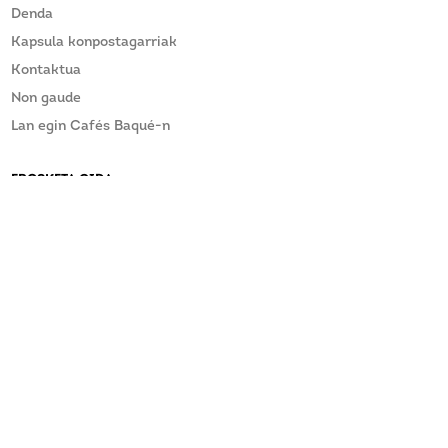
Denda
Kapsula konpostagarriak
Kontaktua
Non gaude
Lan egin Cafés Baqué-n
EROSKETA GIDA
Baldintza Orokorrak
Salmenta osteko laguntza
ARAZOREN BAT DUZU?
CAFÉS BAQUÉ-REKIN KONTAKTUAN JARRI
baque@baque.com
946 215 610
Informatzailearen arteka 2/2023 Legea