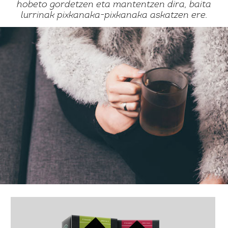
hobeto gordetzen eta mantentzen dira, baita
lurrinak pixkanaka-pixkanaka askatzen ere.