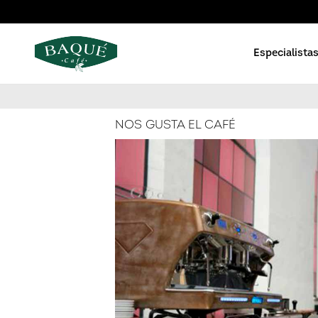
Especialistas
NOS GUSTA EL CAFÉ
Orgánico
Cápsulas d
Reserva privada
Cápsulas 
En grano
Café orgán
Gama básica
Café Molid
Cápsulas Blue Barista
Café Solub
Solubles