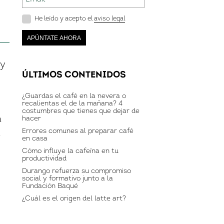
He leído y acepto el
aviso legal
y
ÚLTIMOS CONTENIDOS
¿Guardas el café en la nevera o
recalientas el de la mañana? 4
costumbres que tienes que dejar de
á
hacer
Errores comunes al preparar café
a
en casa
Cómo influye la cafeína en tu
productividad
Durango refuerza su compromiso
social y formativo junto a la
Fundación Baqué
¿Cuál es el origen del latte art?