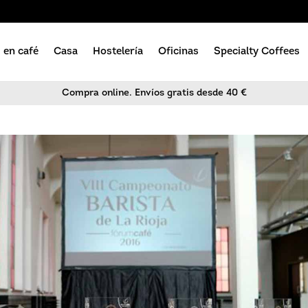
 en café
Casa
Hostelería
Oficinas
Specialty Coffees
Compra online. Envíos gratis desde 40 €
Bebidas de verano
e café
Solubles
Solubles
Cacaos
Pro
Endulzantes
Compostables
Orgánicas
Orgánicas
Amenities
Dulces
ico
Piramidales
Piramidales
Endulzantes
Accesorios
o y en Grano
Básicas
Básicas
le