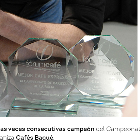
Iniciar sesión
ias veces consecutivas campeón
del Campeona
ganiza
Cafés Baqué
.