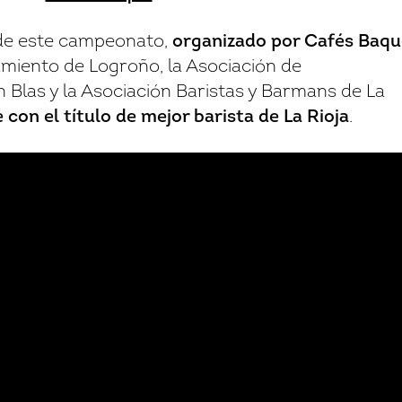
n de este campeonato,
organizado por Cafés Baqu
Iniciar sesión
amiento de Logroño, la Asociación de
Blas y la Asociación Baristas y Barmans de La
Recordar contraseña
 con el título de mejor barista de La Rioja
.
¿No eres miembro?
Crear una cuenta
.