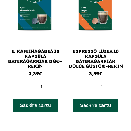
E. KAFEINAGABEA 10
ESPRESSO LUZEA 10
KAPSULA
KAPSULA
BATERAGARRIAK DG®-
BATERAGARRIAK
REKIN
DOLCE GUSTO®-REKIN
3,39
€
3,39
€
Kantitatea
Kantitatea
Saskira sartu
Saskira sartu