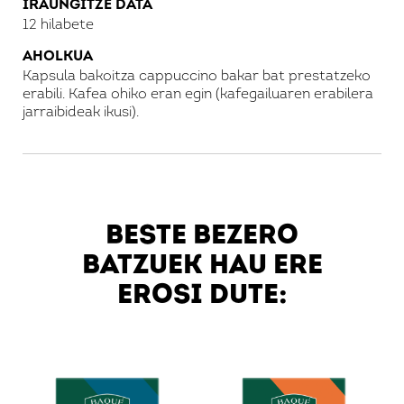
IRAUNGITZE DATA
12 hilabete
AHOLKUA
Kapsula bakoitza cappuccino bakar bat prestatzeko
erabili. Kafea ohiko eran egin (kafegailuaren erabilera
jarraibideak ikusi).
Hasi saioa
BESTE BEZERO
BATZUEK HAU ERE
Hasi saioa
EROSI DUTE:
Pasahitza berreskuratu
Ez zara kide?
Kontu bat sortu
.