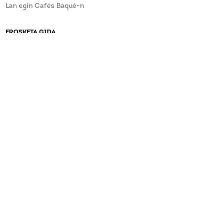
Lan egin Cafés Baqué-n
EROSKETA GIDA
Baldintza Orokorrak
Salmenta osteko laguntza
ARAZOREN BAT DUZU?
CAFÉS BAQUÉ-REKIN KONTAKTUAN JARRI
baque@baque.com
946 215 610
Informatzailearen arteka 2/2023 Legea
KONEKTATU CAFÉS BAQUÉ-REKIN