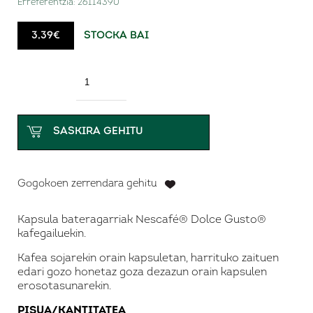
Erreferentzia:
26114390
Moccamaster kafe-makinak
Kafe-makinak superautomatikoa
3,39
€
STOCKA BAI
Kapsulen kafe-makinak
Osagarriak
Kantitatea
Maillotak
Merchandising
SASKIRA GEHITU
Gogokoen zerrendara gehitu
Kapsula bateragarriak Nescafé® Dolce Gusto®
kafegailuekin.
Kafea sojarekin orain kapsuletan, harrituko zaituen
edari gozo honetaz goza dezazun orain kapsulen
erosotasunarekin.
PISUA/KANTITATEA