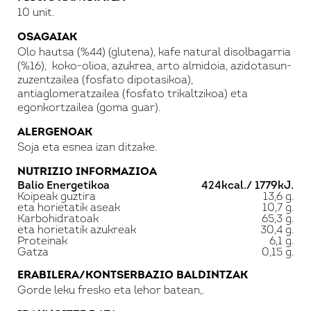
10 unit.
OSAGAIAK
Olo hautsa (%44) (glutena), kafe natural disolbagarria
(%16), koko-olioa, azukrea, arto almidoia, azidotasun-
zuzentzailea (fosfato dipotasikoa),
antiaglomeratzailea (fosfato trikaltzikoa) eta
egonkortzailea (goma guar).
ALERGENOAK
Soja eta esnea izan ditzake.
NUTRIZIO INFORMAZIOA
Balio Energetikoa
424kcal./ 1779kJ.
Koipeak guztira
13,6 g.
eta horietatik aseak
10,7 g.
Karbohidratoak
65,3 g.
eta horietatik azukreak
30,4 g.
Proteinak
6,1 g.
Gatza
0,15 g.
ERABILERA/KONTSERBAZIO BALDINTZAK
Gorde leku fresko eta lehor batean,.