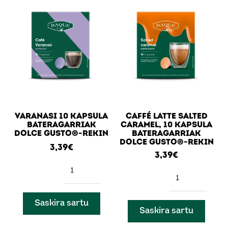
VARANASI 10 KAPSULA
CAFFÉ LATTE SALTED
BATERAGARRIAK
CARAMEL, 10 KAPSULA
DOLCE GUSTO®-REKIN
BATERAGARRIAK
DOLCE GUSTO®-REKIN
3,39
€
3,39
€
Kantitatea
Kantitatea
Saskira sartu
Saskira sartu