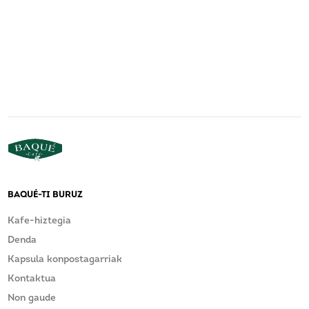
BAQUÉ-TI BURUZ
Kafe-hiztegia
Denda
Kapsula konpostagarriak
Kontaktua
Non gaude