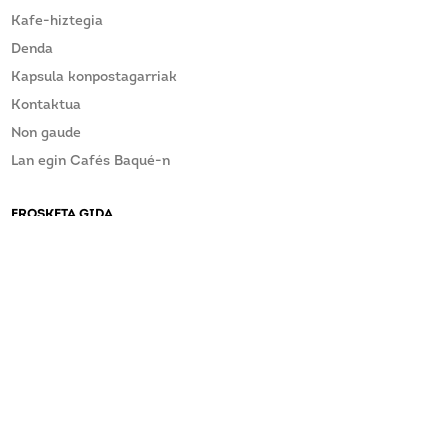
Kafe-hiztegia
Denda
Kapsula konpostagarriak
Kontaktua
Non gaude
Lan egin Cafés Baqué-n
EROSKETA GIDA
Baldintza Orokorrak
Salmenta osteko laguntza
ARAZOREN BAT DUZU?
CAFÉS BAQUÉ-REKIN KONTAKTUAN JARRI
baque@baque.com
946 215 610
Informatzailearen arteka 2/2023 Legea