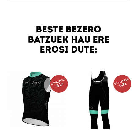
Ez zara kide?
Kontu bat sortu
.
BESTE BEZERO
BATZUEK HAU ERE
EROSI DUTE:
ESKAINTZA
ESKAINTZA
%22
%31