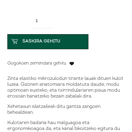
Kantitatea
SASKIRA GEHITU
Gogokoen zerrendara gehitu
Zinta elastiko mikrozulodun tirante lauak dituen kulot
luzea. Gizonen anatomiara moldatuta daude, modu
optimoan eusteko, eta txirrindulariaren pisua modu
erosoan banatzeko bezain zabalak dira.
Xehetasun islatzaileak ditu gantza zangoen
behealdean.
Kulotaren badana hau malguagoa eta
ergonomikoagoa da, eta kanal bikoitzeko egitura du