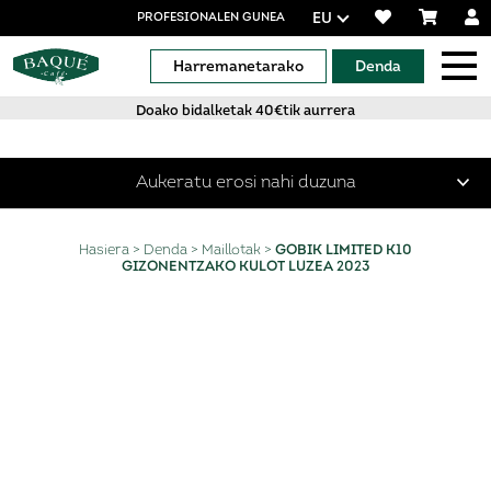
EU
PROFESIONALEN GUNEA
Harremanetarako
Denda
Doako bidalketak 40€tik aurrera
Aukeratu erosi nahi duzuna
Kafe aleak
Hasiera
>
Denda
>
Maillotak
>
GOBIK LIMITED K10
Kafe ehoa
GIZONENTZAKO KULOT LUZEA 2023
Kafe kapsulak
Aluminiozko kapsulak Nespresso®-rekin
bateragarriak
Kapsula Konpostagarriak Nespresso®-rekin
bateragarriak
Kapsula bateragarriak Dolce Gusto® kafegailuarekin
Specialty Coffees