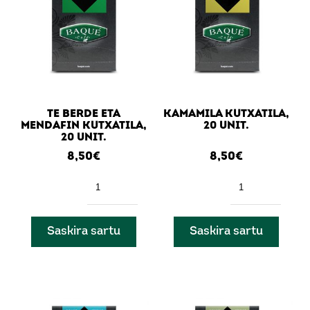
Hasi saioa
Pasahitza berreskuratu
Ez zara kide?
Kontu bat sortu
.
TE BERDE ETA
KAMAMILA KUTXATILA,
MENDAFIN KUTXATILA,
20 UNIT.
20 UNIT.
8,50
€
8,50
€
Kantitatea
Kantitatea
Saskira sartu
Saskira sartu