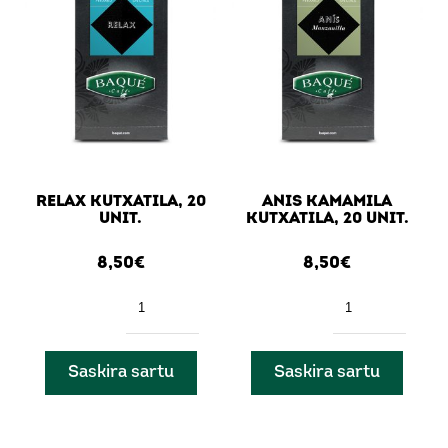
RELAX KUTXATILA, 20
ANIS KAMAMILA
UNIT.
KUTXATILA, 20 UNIT.
8,50
€
8,50
€
Kantitatea
Kantitatea
Saskira sartu
Saskira sartu