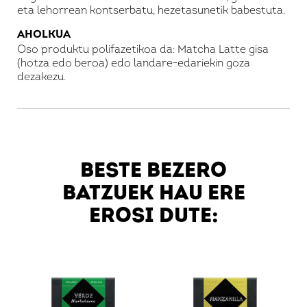
eta lehorrean kontserbatu, hezetasunetik babestuta
.
AHOLKUA
Oso produktu polifazetikoa da: Matcha Latte gisa
(hotza edo beroa) edo landare-edariekin goza
dezakezu
.
BESTE BEZERO
BATZUEK HAU ERE
EROSI DUTE:
Hasi saioa