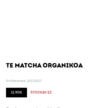
Kafe organikoa
Disolbagarriak
Teak & infusioak
Disolbagarriak
Piramide formako
Oinarrizkoak
Organikoak
Kakaoak
Kakao disolbagarria
TE MATCHA ORGANIKOA
Kapsula bateragarriak Dolce Gusto® kafegailuarekin
Udako edariak
Erreferentzia:
25523007
Amenity-ak
21,90
€
STOCKIK EZ
Gozatzaileak
Kafe-makinak eta osagarriak