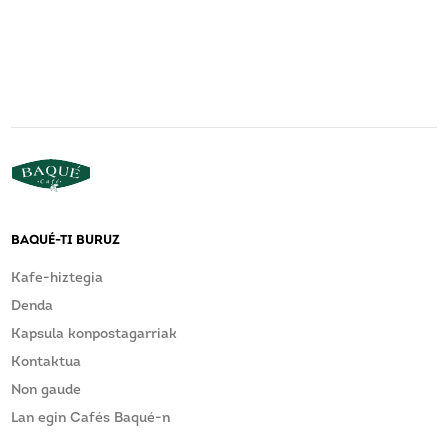
BAQUÉ-TI BURUZ
Kafe-hiztegia
Denda
Kapsula konpostagarriak
Kontaktua
Non gaude
Lan egin Cafés Baqué-n